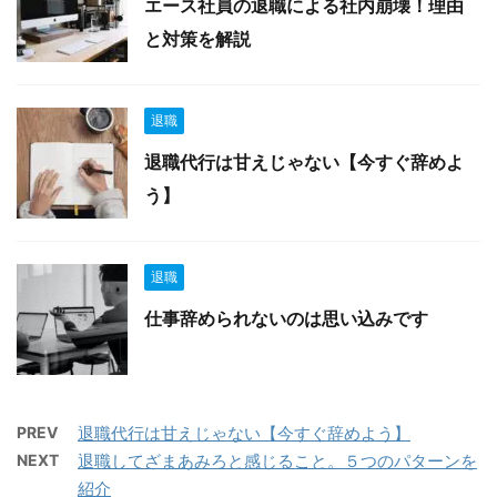
エース社員の退職による社内崩壊！理由
と対策を解説
退職
退職代行は甘えじゃない【今すぐ辞めよ
う】
退職
仕事辞められないのは思い込みです
PREV
退職代行は甘えじゃない【今すぐ辞めよう】
NEXT
退職してざまあみろと感じること。５つのパターンを
紹介